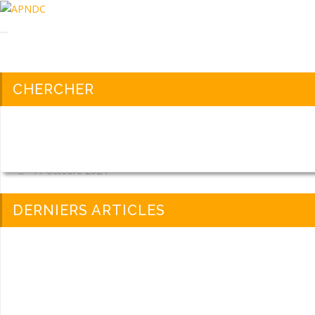
CHERCHER
Protégé : Réunion COPA
11 octobre 2024
Ce contenu est protégé par un mot de passe. Pour le voir, veuille
DERNIERS ARTICLES
Mot de passe :
LIRE LA SUITE