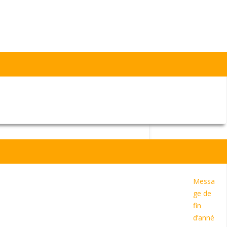
à 18h00
dans la salle des fêtes de l’école.
Messa
ge de
fin
d’anné