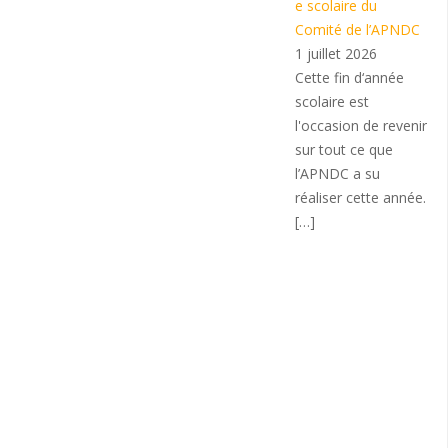
e scolaire du
Comité de l’APNDC
1 juillet 2026
Cette fin d‘année
scolaire est
l'occasion de revenir
sur tout ce que
l’APNDC a su
réaliser cette année.
[…]
p
é
r
a
t
i
o