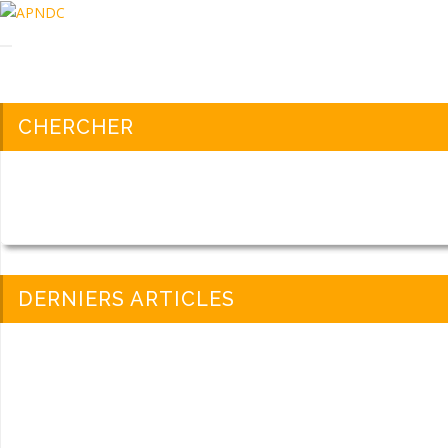
CHERCHER
Assemblée Générale de l’AP
18 septembre 2025
actualité
DERNIERS ARTICLES
Le Comité a le plaisir d’inviter les parents à l’Assemblée Général
A l’ordre du jour:
Présentation de l’APNDC
Revue des réalisations 2024-2025
Trésorerie