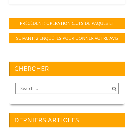
PRÉCÉDENT:
OPÉRATION ŒUFS DE PÂQUES ET
OBJETS PERDUS
SUIVANT:
2 ENQUÊTES POUR DONNER VOTRE AVIS
CHERCHER
DERNIERS ARTICLES