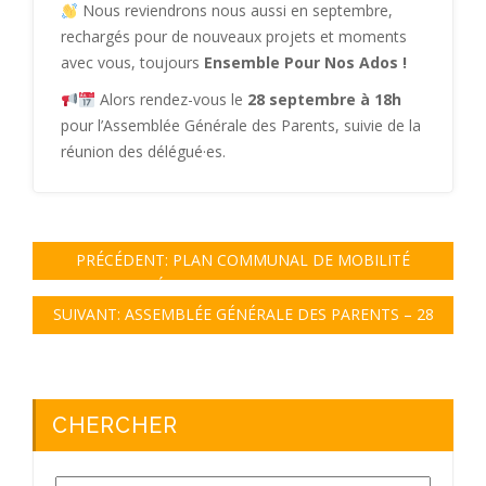
Nous reviendrons nous aussi en septembre,
rechargés pour de nouveaux projets et moments
avec vous, toujours
Ensemble Pour Nos Ados !
Alors rendez-vous le
28 septembre à 18h
pour l’Assemblée Générale des Parents, suivie de la
réunion des délégué·es.
PRÉCÉDENT:
PLAN COMMUNAL DE MOBILITÉ
UCCLOIS: 2 SCÉNARIOS POUR LA RUE EDITH CAVELL.
DONNEZ-NOUS VOTRE AVIS!
SUIVANT:
ASSEMBLÉE GÉNÉRALE DES PARENTS – 28
SEPTEMBRE 2023.
CHERCHER